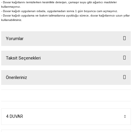
- Duvar kağıtlarını temizlerken kesinlikle deterjan, çamaşır suyu gibi ağartıcı maddeler
kullanmayınız.
- Duvar kağıdı uygulanan odada, uygulamadan sonra 1 gün boyunca cam açmayınız.
- Duvar kağıdı uygulama ve bakım talimatlarına uyulduğu sürece, duvar kağıtlarınızı uzun yıllar
kullanabilirsiniz.
Yorumlar
Taksit Seçenekleri
Bu ürüne ilk yorumu siz yapın!
Önerileriniz
Yorum Yaz
Bu ürünün fiyat bilgisi, resim, ürün açıklamalarında ve diğer konularda
yetersiz gördüğünüz noktaları öneri formunu kullanarak tarafımıza
iletebilirsiniz.
Görüş ve önerileriniz için teşekkür ederiz.
4 DUVAR
Ürün resmi kalitesiz, bozuk veya görüntülenemiyor.
Ürün açıklamasında eksik bilgiler bulunuyor.