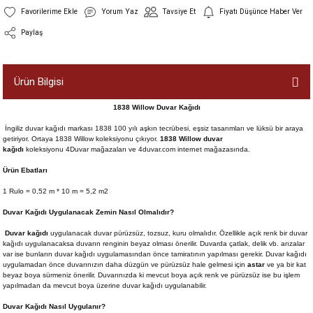
Yorum Yaz
Tavsiye Et
Fiyatı Düşünce Haber Ver
Paylaş
Ürün Bilgisi
1838 Willow Duvar Kağıdı
İngiliz duvar kağıdı markası 1838 100 yılı aşkın tecrübesi, eşsiz tasarımları ve lüksü bir araya
getiriyor. Ortaya 1838 Willow koleksiyonu çıkıyor.
1838 Willow
duvar
kağıdı
koleksiyonu
4Duvar mağazaları ve 4duvar.com internet mağazasında.
Ürün Ebatları
1 Rulo = 0,52 m * 10 m = 5,2 m2
Duvar Kağıdı Uygulanacak Zemin Nasıl Olmalıdır?
Duvar kağıdı
uygulanacak duvar pürüzsüz, tozsuz, kuru olmalıdır. Özellikle açık renk bir duvar
kağıdı uygulanacaksa duvarın renginin beyaz olması önerilir. Duvarda çatlak, delik vb. arızalar
var ise bunların duvar kağıdı uygulamasından önce tamiratının yapılması gerekir. Duvar kağıdı
uygulamadan önce duvarınızın daha düzgün ve pürüzsüz hale gelmesi için
astar
ve ya bir kat
beyaz boya sürmeniz önerilir. Duvarınızda ki mevcut boya açık renk ve pürüzsüz ise bu işlem
yapılmadan da mevcut boya üzerine duvar kağıdı uygulanabilir.
Duvar Kağıdı Nasıl Uygulanır?