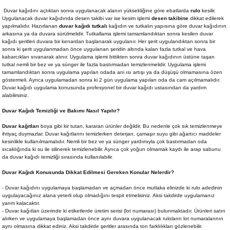
Duvar kağıdını açtıktan sonra uygulanacak alanın yüksekliğine göre ebatlarda
rulo
kesilir.
Uygulanacak duvar kağıdında desen takibi var ise kesim işlemi
desen takibine
dikkat edilerek
yapılmalıdır. Hazırlanan
duvar kağıdı tutkalı
kağıdın ve tutkalın yapısına göre duvar kağıdının
arkasına ya da duvara sürülmelidir. Tutkallama işlemi tamamlandıktan sonra kesilen duvar
kağıdı şeritleri duvara bir kenardan başlanarak uygulanır. Her şerit uygulandıktan sonra bir
sonra ki şerit uygulanmadan önce uygulanan şeridin altında kalan fazla tutkal ve hava
kabarcıkları sıvanarak alınır. Uygulama işlemi bittikten sonra duvar kağıdının üstüne taşan
tutkal nemli bir bez ve ya sünger ile fazla bastırmadan temizlenmelidir. Uygulama işlemi
tamamlandıktan sonra uygulama yapılan odada ani ısı artışı ya da düşüşü olmamasına özen
göstermeli. Ayrıca uygulamadan sonra ki 2 gün uygulama yapılan oda da cam açılmamalıdır.
Duvar kağıdı uygulama konusunda profesyonel bir duvar kağıdı ustasından da yardım
alabilirsiniz.
Duvar Kağıdı Temizliği ve Bakımı Nasıl Yapılır?
Duvar kağıtları
boya gibi kir tutan, kararan ürünler değildir. Bu nedenle çok sık temizlenmeye
ihtiyaç duymazlar. Duvar kağıtlarını temizlerken deterjan, çamaşır suyu gibi ağartıcı maddeler
kesinlikle kullanılmamalıdır. Nemli bir bez ve ya sünger yardımıyla çok bastırmadan oda
sıcaklığında ki su ile silinerek temizlenebilir. Ayrıca çok yoğun olmamak kaydı ile arap sabunu
da duvar kağıdı temizliği sırasında kullanılabilir.
Duvar Kağıdı Konusunda Dikkat Edilmesi Gereken Konular Nelerdir?
- Duvar kağıdını uygulamaya başlamadan ve açmadan önce mutlaka elinizde ki rulo adedinin
uygulayacağınız alana yeterli olup olmadığını tespit etmelisiniz. Aksi takdirde uygulamanız
yarım kalacaktır.
- Duvar kağıtları üzerinde ki etiketlerde üretim serisi (lot numarası) bulunmaktadır. Ürünleri satın
alırken ve uygulamaya başlamadan önce aynı duvara uygulanacak ruloların lot numaralarının
aynı olmasına dikkat ediniz. Aksi takdirde şeritler arasında ton farklılıkları gözlenebilir.