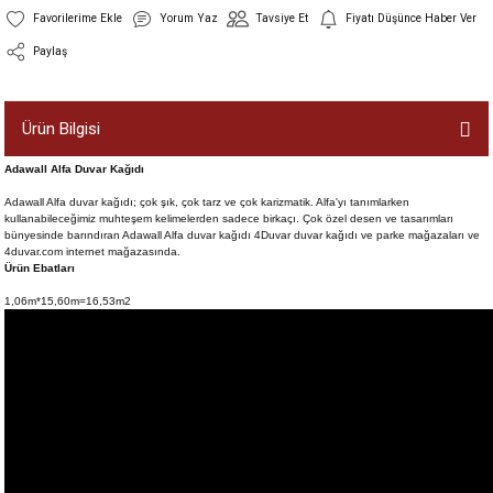
Yorum Yaz
Tavsiye Et
Fiyatı Düşünce Haber Ver
Paylaş
Ürün Bilgisi
Adawall Alfa Duvar Kağıdı
Adawall Alfa duvar kağıdı; çok şık, çok tarz ve çok karizmatik. Alfa'yı tanımlarken
kullanabileceğimiz muhteşem kelimelerden sadece birkaçı. Çok özel desen ve tasarımları
bünyesinde barındıran Adawall Alfa duvar kağıdı 4Duvar duvar kağıdı ve parke mağazaları ve
4duvar.com internet mağazasında.
Ürün Ebatları
1,06m*15,60m=16,53m2