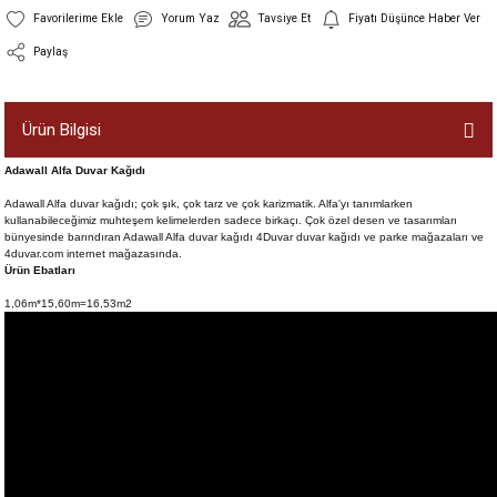
Yorum Yaz
Tavsiye Et
Fiyatı Düşünce Haber Ver
Paylaş
Ürün Bilgisi
Adawall Alfa Duvar Kağıdı
Adawall Alfa duvar kağıdı; çok şık, çok tarz ve çok karizmatik. Alfa'yı tanımlarken
kullanabileceğimiz muhteşem kelimelerden sadece birkaçı. Çok özel desen ve tasarımları
bünyesinde barındıran Adawall Alfa duvar kağıdı 4Duvar duvar kağıdı ve parke mağazaları ve
4duvar.com internet mağazasında.
Ürün Ebatları
1,06m*15,60m=16,53m2