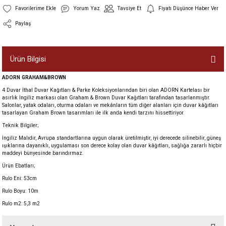
Yorum Yaz
Tavsiye Et
Fiyatı Düşünce Haber Ver
Paylaş
Ürün Bilgisi
ADORN GRAHAM&BROWN
4 Duvar İthal Duvar Kağıtları & Parke Koleksiyonlarından biri olan ADORN Kartelası bir
asırlık İngiliz markası olan Graham & Brown Duvar Kağıtları tarafından tasarlanmıştır.
Salonlar, yatak odaları, oturma odaları ve mekânların tüm diğer alanları için duvar kâğıtları
tasarlayan Graham Brown tasarımları ile ilk anda kendi tarzını hissettiriyor.
Teknik Bilgiler;
İngiliz Malıdır, Avrupa standartlarına uygun olarak üretilmiştir, iyi derecede silinebilir, güneş
ışıklarına dayanıklı, uygulaması son derece kolay olan duvar kâğıtları, sağlığa zararlı hiçbir
maddeyi bünyesinde barındırmaz.
Ürün Ebatları;
Rulo Eni: 53cm
Rulo Boyu: 10m
Rulo m2: 5,3 m2