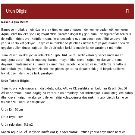
Ürün Bilgisi
Rasch Aqua Relief
Banyo ve mutfaklar için özel olarak üretilen yapısı sayesinde nem ve sudan etkilenmeyen
Aqua Relief Kolleksiyonu üç boyut etkisi yaratan doğal taş görünümlü ve figüratif desenlerin
de kullanıldığı duvar kağıtlarından, floral desenlere uzanan desen çeşitliliği ve dayanıklı
yapısı ile dikkat çekiyor. Banyo ve mutfaklar başta olmak üzere tüm yaşam alanlarında da
uygulanabilen duvar kağıtları ile birbirinden farklı atmosferler de yaratmak mümkün.
Tüm Rasch koleksiyonlarında olduğu gibi, RAL ve CE sertifikaları güvencesinde insan
sağlığına zararlı hiçbir maddeyi barındırmayan ithal duvar kağıdı koleksiyonu, neme
dayanıklı malzemeler kullanılarak üretilmesi sebebi ile banyo ve mutfaklarda rahatlıkla
kullanılabiliyor, kolay temizlenebilme, güneş ışınlarına dayanıklılık gibi birçok kalite ve
teknik özellikleri ile de fark yaratıyor.
Ürün Teknik Bilgisi
Tüm 4duvarkoleksiyonlarında olduğu gibi, RAL ve CE sertifikaları bulunan Rasch Out Of
AfricaKartelası insan sağlığına zararlı hiçbir maddeyi barındırmayan klasik çizgilere sahip
ithal duvar kağıdı koleksiyonu ile temizliği kolay, güneşe dayanıklılık gibi birçok kalite ve
teknik özellikleri ile öne çıkıyor.
Ürün Eni: 53cm
Ürün boyu: 10m
Ürün rulo alanı: 5,3m2
Rasch Aqua Relief Banyo ve mutfaklar için özel olarak üretilen yapısı sayesinde nem ve