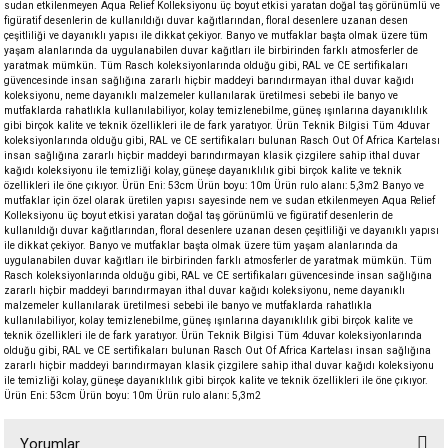
sudan etkilenmeyen Aqua Relief Kolleksiyonu üç boyut etkisi yaratan doğal taş görünümlü ve
figüratif desenlerin de kullanıldığı duvar kağıtlarından, floral desenlere uzanan desen
çeşitliliği ve dayanıklı yapısı ile dikkat çekiyor. Banyo ve mutfaklar başta olmak üzere tüm
yaşam alanlarında da uygulanabilen duvar kağıtları ile birbirinden farklı atmosferler de
yaratmak mümkün. Tüm Rasch koleksiyonlarında olduğu gibi, RAL ve CE sertifikaları
güvencesinde insan sağlığına zararlı hiçbir maddeyi barındırmayan ithal duvar kağıdı
koleksiyonu, neme dayanıklı malzemeler kullanılarak üretilmesi sebebi ile banyo ve
mutfaklarda rahatlıkla kullanılabiliyor, kolay temizlenebilme, güneş ışınlarına dayanıklılık
gibi birçok kalite ve teknik özellikleri ile de fark yaratıyor. Ürün Teknik Bilgisi Tüm 4duvar
koleksiyonlarında olduğu gibi, RAL ve CE sertifikaları bulunan Rasch Out Of Africa Kartelası
insan sağlığına zararlı hiçbir maddeyi barındırmayan klasik çizgilere sahip ithal duvar
kağıdı koleksiyonu ile temizliği kolay, güneşe dayanıklılık gibi birçok kalite ve teknik
özellikleri ile öne çıkıyor. Ürün Eni: 53cm Ürün boyu: 10m Ürün rulo alanı: 5,3m2 Banyo ve
mutfaklar için özel olarak üretilen yapısı sayesinde nem ve sudan etkilenmeyen Aqua Relief
Kolleksiyonu üç boyut etkisi yaratan doğal taş görünümlü ve figüratif desenlerin de
kullanıldığı duvar kağıtlarından, floral desenlere uzanan desen çeşitliliği ve dayanıklı yapısı
ile dikkat çekiyor. Banyo ve mutfaklar başta olmak üzere tüm yaşam alanlarında da
uygulanabilen duvar kağıtları ile birbirinden farklı atmosferler de yaratmak mümkün. Tüm
Rasch koleksiyonlarında olduğu gibi, RAL ve CE sertifikaları güvencesinde insan sağlığına
zararlı hiçbir maddeyi barındırmayan ithal duvar kağıdı koleksiyonu, neme dayanıklı
malzemeler kullanılarak üretilmesi sebebi ile banyo ve mutfaklarda rahatlıkla
kullanılabiliyor, kolay temizlenebilme, güneş ışınlarına dayanıklılık gibi birçok kalite ve
teknik özellikleri ile de fark yaratıyor. Ürün Teknik Bilgisi Tüm 4duvar koleksiyonlarında
olduğu gibi, RAL ve CE sertifikaları bulunan Rasch Out Of Africa Kartelası insan sağlığına
zararlı hiçbir maddeyi barındırmayan klasik çizgilere sahip ithal duvar kağıdı koleksiyonu
ile temizliği kolay, güneşe dayanıklılık gibi birçok kalite ve teknik özellikleri ile öne çıkıyor.
Ürün Eni: 53cm Ürün boyu: 10m Ürün rulo alanı: 5,3m2
Yorumlar