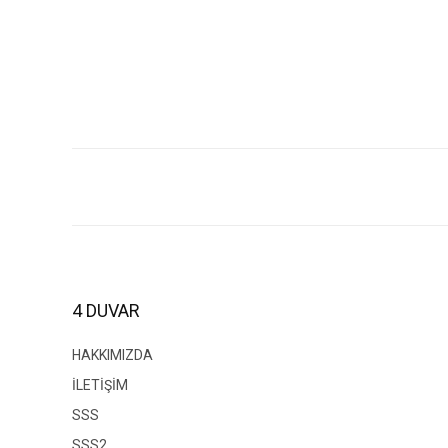
Bu ürünün fiyat bilgisi, resim, ürün açıklamalarında ve diğer konul
Görüş ve önerileriniz için teşekkür ederiz.
Ürün resmi kalitesiz, bozuk veya görüntülenemiyor.
Ürün açıklamasında eksik bilgiler bulunuyor.
Ürün bilgilerinde hatalar bulunuyor.
4 DUVAR
Ürün fiyatı diğer sitelerden daha pahalı.
Bu ürüne benzer farklı alternatifler olmalı.
HAKKIMIZDA
İLETİŞİM
SSS
SSS2