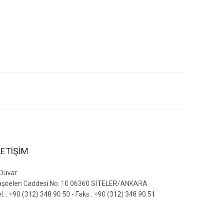
siniz.
LETİŞİM
 Duvar
aşdelen Caddesi No: 10 06360 SİTELER/ANKARA
l. : +90 (312) 348 90 50 - Faks : +90 (312) 348 90 51