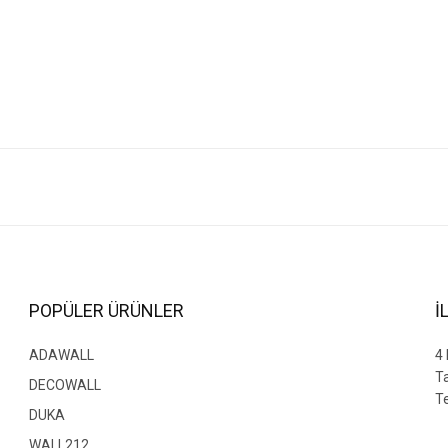
arda yetersiz gördüğünüz noktaları öneri formunu kullanarak tarafımıza iletebilir
Bu ürüne ilk yorumu siz yapın!
Yorum Yaz
POPÜLER ÜRÜNLER
İ
ADAWALL
4
T
DECOWALL
Te
DUKA
WALL212