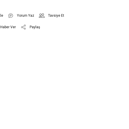
Yorum Yaz
Tavsiye Et
 Haber Ver
Paylaş