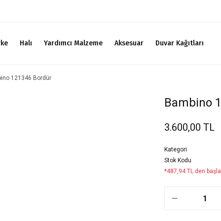
rke
Halı
Yardımcı Malzeme
Aksesuar
Duvar Kağıtları
ino 121346 Bordür
Bambino 1
3.600,00 TL
Kategori
Stok Kodu
*487,94 TL den başlay