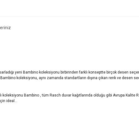
eriniz
rladığı yeni Bambino koleksiyonu birbirinden farklı konseptte birçok desen seçeneğ
ni Bambino koleksiyonu, aynı zamanda standartların dışına çıkan renk ve desen se
dı koleksiyonu Bambino , tüm Rasch duvar kağıtlarında olduğu gibi Avrupa Kalite RA
in ideal...