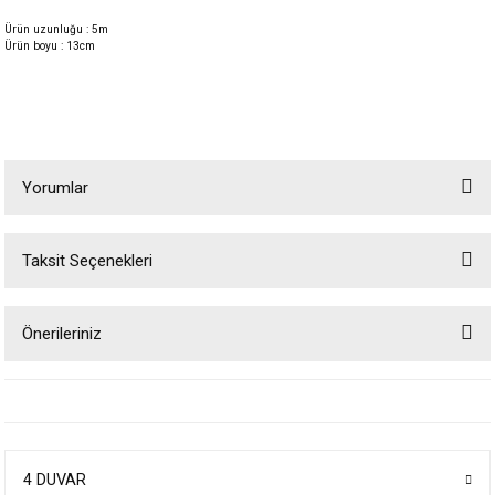
Ürün uzunluğu : 5m
Ürün boyu : 13cm
Yorumlar
Taksit Seçenekleri
Bu ürüne ilk yorumu siz yapın!
Önerileriniz
Yorum Yaz
Bu ürünün fiyat bilgisi, resim, ürün açıklamalarında ve diğer konularda
yetersiz gördüğünüz noktaları öneri formunu kullanarak tarafımıza
iletebilirsiniz.
Görüş ve önerileriniz için teşekkür ederiz.
4 DUVAR
Ürün resmi kalitesiz, bozuk veya görüntülenemiyor.