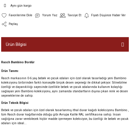
Aynı gün kargo
Yorum Yaz
Tavsiye Et
Fiyatı Düşünce Haber Ver
Paylaş
Ürün Bilgisi
Rasch Bambino Bordür
Ürün Tanımı
Rasch markasının 0-6 yaş bebek ve çocuk odaları için özel olarak tasarladığı yeni Bambino
koleksiyonu birbirinden farklı konseptte birçok desen seçeneği ile dikkat çekiyor. Silinebilme
özelliği ve dayanıklılığı sayesinde özellikle bebek ve çocuk odalarında kullanım kolaylığı
sağlayan yeni Bambino koleksiyonu, aynı zamanda standartların dışına çıkan renk ve desen
seçeneklerine de sahip.
Ürün Teknik Bilgisi
Bebek ve çocuk odaları için özel olarak tasarlanmış ithal duvar kağıdı koleksiyonu Bambino ,
tüm Rasch duvar kağıtlarında olduğu gibi Avrupa Kalite RAL sertifikasına sahip. İnsan
sağlığına zarar verebilecek hiçbir madde içermeyen koleksiyon, bu özelliği ile bebek ve çocuk
odaları için ideal...