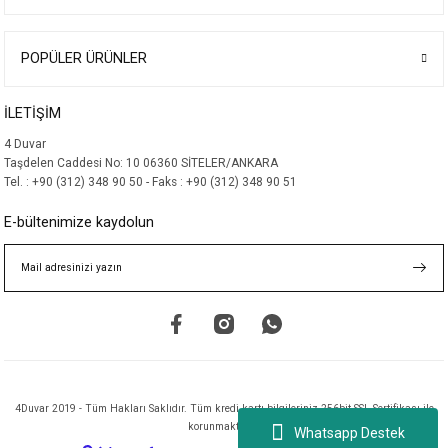
Ürün açıklamasında eksik bilgiler bulunuyor.
Ürün bilgilerinde hatalar bulunuyor.
POPÜLER ÜRÜNLER
Ürün fiyatı diğer sitelerden daha pahalı.
İLETİŞİM
Bu ürüne benzer farklı alternatifler olmalı.
4 Duvar
Taşdelen Caddesi No: 10 06360 SİTELER/ANKARA
Tel. : +90 (312) 348 90 50 - Faks : +90 (312) 348 90 51
E-bültenimize kaydolun
Gönder
4Duvar 2019 - Tüm Hakları Saklıdır. Tüm kredi kartı bilgileriniz 256bit SSL Sertifikası ile
korunmaktadır.
Whatsapp Destek