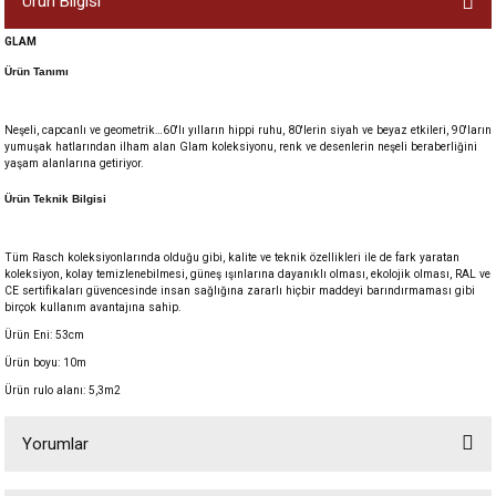
Ürün Bilgisi
GLAM
Ürün Tanımı
Neşeli, capcanlı ve geometrik…60'lı yılların hippi ruhu, 80'lerin siyah ve beyaz etkileri, 90'ların
yumuşak hatlarından ilham alan Glam koleksiyonu, renk ve desenlerin neşeli beraberliğini
yaşam alanlarına getiriyor.
Ürün Teknik Bilgisi
Tüm Rasch koleksiyonlarında olduğu gibi, kalite ve teknik özellikleri ile de fark yaratan
koleksiyon, kolay temizlenebilmesi, güneş ışınlarına dayanıklı olması, ekolojik olması, RAL ve
CE sertifikaları güvencesinde insan sağlığına zararlı hiçbir maddeyi barındırmaması gibi
birçok kullanım avantajına sahip.
Ürün Eni: 53cm
Ürün boyu: 10m
Ürün rulo alanı: 5,3m2
Yorumlar