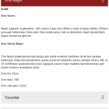
Ürün Bilgisi
GLAM
Ürün Tanımı
Neşeli, capcanlı ve geometrik…60'lı yılların hippi ruhu, 80'lerin siyah ve beyaz etkileri, 90'ların
yumuşak hatlarından ilham alan Glam koleksiyonu, renk ve desenlerin neşeli beraberliğini
yaşam alanlarına getiriyor.
Ürün Teknik Bilgisi
Tüm Rasch koleksiyonlarında olduğu gibi, kalite ve teknik özellikleri ile de fark yaratan
koleksiyon, kolay temizlenebilmesi, güneş ışınlarına dayanıklı olması, ekolojik olması, RAL ve
CE sertifikaları güvencesinde insan sağlığına zararlı hiçbir maddeyi barındırmaması gibi
birçok kullanım avantajına sahip.
Ürün Eni: 53cm
Ürün boyu: 10m
Ürün rulo alanı: 5,3m2
Yorumlar