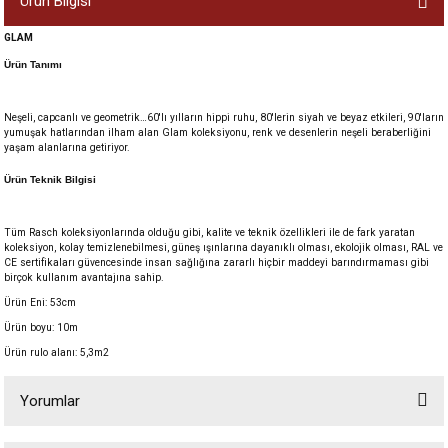
Ürün Bilgisi
GLAM
Ürün Tanımı
Neşeli, capcanlı ve geometrik…60'lı yılların hippi ruhu, 80'lerin siyah ve beyaz etkileri, 90'ların
yumuşak hatlarından ilham alan Glam koleksiyonu, renk ve desenlerin neşeli beraberliğini
yaşam alanlarına getiriyor.
Ürün Teknik Bilgisi
Tüm Rasch koleksiyonlarında olduğu gibi, kalite ve teknik özellikleri ile de fark yaratan
koleksiyon, kolay temizlenebilmesi, güneş ışınlarına dayanıklı olması, ekolojik olması, RAL ve
CE sertifikaları güvencesinde insan sağlığına zararlı hiçbir maddeyi barındırmaması gibi
birçok kullanım avantajına sahip.
Ürün Eni: 53cm
Ürün boyu: 10m
Ürün rulo alanı: 5,3m2
Yorumlar