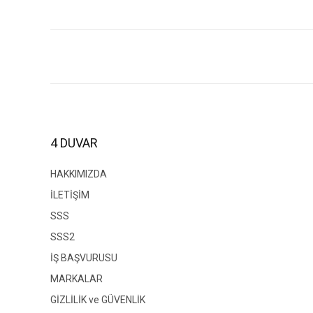
Bu ürünün fiyat bilgisi, resim, ürün açıklamalarında ve diğer konul
Görüş ve önerileriniz için teşekkür ederiz.
Ürün resmi kalitesiz, bozuk veya görüntülenemiyor.
Ürün açıklamasında eksik bilgiler bulunuyor.
Ürün bilgilerinde hatalar bulunuyor.
4 DUVAR
Ürün fiyatı diğer sitelerden daha pahalı.
Bu ürüne benzer farklı alternatifler olmalı.
HAKKIMIZDA
İLETİŞİM
SSS
SSS2
İŞ BAŞVURUSU
MARKALAR
GİZLİLİK ve GÜVENLİK