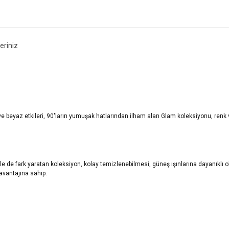
eriniz
h ve beyaz etkileri, 90'ların yumuşak hatlarından ilham alan Glam koleksiyonu, renk 
 ile de fark yaratan koleksiyon, kolay temizlenebilmesi, güneş ışınlarına dayanıklı
avantajına sahip.