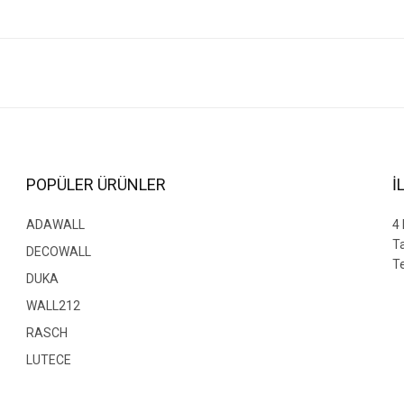
arda yetersiz gördüğünüz noktaları öneri formunu kullanarak tarafımıza iletebilir
Bu ürüne ilk yorumu siz yapın!
Yorum Yaz
POPÜLER ÜRÜNLER
İ
ADAWALL
4
T
DECOWALL
Te
DUKA
WALL212
RASCH
Gönder
LUTECE