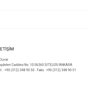
siniz.
LETİŞİM
 Duvar
aşdelen Caddesi No: 10 06360 SİTELER/ANKARA
l. : +90 (312) 348 90 50 - Faks : +90 (312) 348 90 51