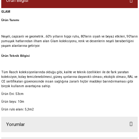
Ürün Bilgisi
GLAM
Ürün Tanımı
Neşeli, capcanlı ve geometrik…60'lı yılların hippi ruhu, 80'lerin siyah ve beyaz etkileri, 90'ların
yumuşak hatlarından ilham alan Glam koleksiyonu, renk ve desenlerin neşeli beraberliğini
yaşam alanlarına getiriyor.
Ürün Teknik Bilgisi
Tüm Rasch koleksiyonlarında olduğu gibi, kalite ve teknik özellikleri ile de fark yaratan
koleksiyon, kolay temizlenebilmesi, güneş ışınlarına dayanıklı olması, ekolojik olması, RAL ve
CE sertifikaları güvencesinde insan sağlığına zararlı hiçbir maddeyi barındırmaması gibi
birçok kullanım avantajına sahip.
Ürün Eni: 53cm
Ürün boyu: 10m
Ürün rulo alanı: 5,3m2
Yorumlar