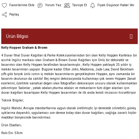
Yorum Yaz
Tavsiye Et
Fiyatı Düşünce Haber Ver
Paylaş
Ürün Bilgisi
Kelly Hoppen Graham & Brown
4 Duvar İthal Duvar Kağıtları & Parke Koleksiyonlarından biri olan Kelly Hoppen Kartelası bir
asırlık İngiliz markası olan Graham & Brown Duvar Kağıtları için Ünlü bir dekoratör ve
tasarımcı olan Kelly Hoppen tarafından tasarlanmıştır., Kelly Hoppen yaklaşık 25 yıldır iç
mekân tasarımları yapıyor. Bugüne kadar Elton John, Madonna, Jude Law, David Beckham
çifti gibi birçok ünlü ismin iç mekân tasarımlarını gerçekleştiren Hoppen, aynı zamanda bir
tasarım okulunun da sahibi! Bej rengini dekorasyonda kullanmayı çok seven Hoppen ,Sanat
eserlerini, özellikle sanatsal değeri olan fotoğrafları dekorasyon unsuru olarak kullanmaktan
çekinmiyor. Salonlar , yatak odaları,oturma odaları ve mekanların tüm diğer alanları için
duvar kağıtları tasarlayan Kelly Hoppen tasarımları ile ilk anda kendi imzasını hissettiriyor.
Teknik Bilgiler;
İngiliz Malıdır, Avrupa standartlarına uygun olarak üretilmiştir, iyi derecede silinebilir, güneş
ışıklarına dayanıklı, uygulaması son derece kolay olan duvar kağıtları, sağlığa zararlı hiçbir
maddeyi bünyesinde barındırmaz.
Ürün Ebatları;
Rulo Eni: 53cm