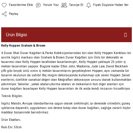
Yorum Yaz
Tavsiye Et
Fiyatı Düşünce Haber Ver
Paylaş
Ürün Bilgisi
Kelly Hoppen Graham & Brown
4 Duvar İthal Duvar Kağıtları & Parke Koleksiyonlarından biri olan Kelly Hoppen Kartelası bir
asırlık İngiliz markası olan Graham & Brown Duvar Kağıtları için Ünlü bir dekoratör ve
tasarımcı olan Kelly Hoppen tarafından tasarlanmıştır., Kelly Hoppen yaklaşık 25 yıldır iç
mekân tasarımları yapıyor. Bugüne kadar Elton John, Madonna, Jude Law, David Beckham
çifti gibi birçok ünlü ismin iç mekân tasarımlarını gerçekleştiren Hoppen, aynı zamanda bir
tasarım okulunun da sahibi! Bej rengini dekorasyonda kullanmayı çok seven Hoppen ,Sanat
eserlerini, özellikle sanatsal değeri olan fotoğrafları dekorasyon unsuru olarak kullanmaktan
çekinmiyor. Salonlar , yatak odaları,oturma odaları ve mekanların tüm diğer alanları için
duvar kağıtları tasarlayan Kelly Hoppen tasarımları ile ilk anda kendi imzasını hissettiriyor.
Teknik Bilgiler;
İngiliz Malıdır, Avrupa standartlarına uygun olarak üretilmiştir, iyi derecede silinebilir, güneş
ışıklarına dayanıklı, uygulaması son derece kolay olan duvar kağıtları, sağlığa zararlı hiçbir
maddeyi bünyesinde barındırmaz.
Ürün Ebatları;
Rulo Eni: 53cm