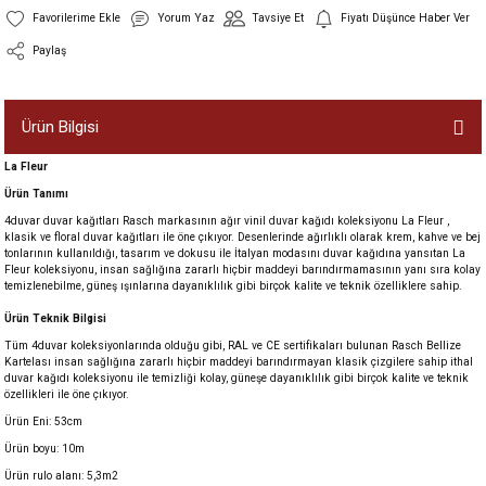
Yorum Yaz
Tavsiye Et
Fiyatı Düşünce Haber Ver
Paylaş
Ürün Bilgisi
La Fleur
Ürün Tanımı
4duvar duvar kağıtları Rasch markasının ağır vinil duvar kağıdı koleksiyonu La Fleur ,
klasik ve floral duvar kağıtları ile öne çıkıyor. Desenlerinde ağırlıklı olarak krem, kahve ve bej
tonlarının kullanıldığı, tasarım ve dokusu ile İtalyan modasını duvar kağıdına yansıtan La
Fleur koleksiyonu, insan sağlığına zararlı hiçbir maddeyi barındırmamasının yanı sıra kolay
temizlenebilme, güneş ışınlarına dayanıklılık gibi birçok kalite ve teknik özelliklere sahip.
Ürün Teknik Bilgisi
Tüm 4duvar koleksiyonlarında olduğu gibi, RAL ve CE sertifikaları bulunan Rasch Bellize
Kartelası insan sağlığına zararlı hiçbir maddeyi barındırmayan klasik çizgilere sahip ithal
duvar kağıdı koleksiyonu ile temizliği kolay, güneşe dayanıklılık gibi birçok kalite ve teknik
özellikleri ile öne çıkıyor.
Ürün Eni: 53cm
Ürün boyu: 10m
Ürün rulo alanı: 5,3m2