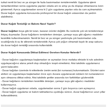
tutkal nemli bir bez ve ya sünger ile fazla bastırmadan temizlenmelidir. Uygulama işlemi
tamamlandıktan sonra uygulama yapılan odada ani ısı artışı ya da düşüşü olmamasına özen
göstermeli. Ayrıca uygulamadan sonra ki 2 gün uygulama yapılan oda da cam açılmamalıdır.
Duvar kağıdı uygulama konusunda profesyonel bir duvar kağıdı ustasından da yardım
alabilirsiniz.
Duvar Kağıdı Temizliği ve Bakımı Nasıl Yapılır?
Duvar kağıtları
boya gibi kir tutan, kararan ürünler değildir. Bu nedenle çok sık temizlenmeye
ihtiyaç duymazlar. Duvar kağıtlarını temizlerken deterjan, çamaşır suyu gibi ağartıcı maddeler
kesinlikle kullanılmamalıdır. Nemli bir bez ve ya sünger yardımıyla çok bastırmadan oda
sıcaklığında ki su ile silinerek temizlenebilir. Ayrıca çok yoğun olmamak kaydı ile arap sabunu
da duvar kağıdı temizliği sırasında kullanılabilir.
Duvar Kağıdı Konusunda Dikkat Edilmesi Gereken Konular Nelerdir?
- Duvar kağıdını uygulamaya başlamadan ve açmadan önce mutlaka elinizde ki rulo adedinin
uygulayacağınız alana yeterli olup olmadığını tespit etmelisiniz. Aksi takdirde uygulamanız
yarım kalacaktır.
- Duvar kağıtları üzerinde ki etiketlerde üretim serisi (lot numarası) bulunmaktadır. Ürünleri satın
alırken ve uygulamaya başlamadan önce aynı duvara uygulanacak ruloların lot numaralarının
aynı olmasına dikkat ediniz. Aksi takdirde şeritler arasında ton farklılıkları gözlenebilir.
- Duvar kağıtlarını temizlerken kesinlikle deterjan, çamaşır suyu gibi ağartıcı maddeler
kullanmayınız.
- Duvar kağıdı uygulanan odada, uygulamadan sonra 2 gün boyunca cam açmayınız.
- Duvar kağıdı uygulama ve bakım talimatlarına uyulduğu sürece, duvar kağıtlarınızı uzun yıllar
kullanabilirsiniz.