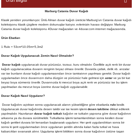
Ürün Bilgisi
Marburg Catania Duvar Kağıdı
Klasik yeniden yorumlanıyor. Ünlü Alman duvar kağıdı üreticisi Marburg'un Catania duvar kağıdı
koleksiyonu klasik çizgilere modern dokunuşlar katıyor, evlerinizin havası değişiyor. Marburg
Catania duvar kağıdı koleksiyonu 4Duvar mağazaları ve 4duvar.com internet mağazasında.
Ürün Ebatları
1 Rulo = 53cm*10.05m=5,3m2
Duvar Kağıdı Uygulanacak Zemin Nasıl Olmalıdır?
Duvar kağıdı
uygulanacak duvar pürüzsüz, tozsuz, kuru olmalıdır. Özellikle açık renk bir duvar
kağıdı uygulanacaksa duvarın renginin beyaz olması önerilir. Duvarda çatlak, delik vb. arızalar
var ise bunların duvar kağıdı uygulamasından önce tamiratının yapılması gerekir. Duvar kağıdı
uygulamadan önce duvarınızın daha düzgün ve pürüzsüz hale gelmesi için
astar
ve ya bir kat
beyaz boya sürmeniz önerilir. Duvarınızda ki mevcut boya açık renk ve pürüzsüz ise bu işlem
yapılmadan da mevcut boya üzerine duvar kağıdı uygulanabilir.
Duvar Kağıdı Nasıl Uygulanır?
Duvar kağıdını açtıktan sonra uygulanacak alanın yüksekliğine göre ebatlarda
rulo
kesilir.
Uygulanacak duvar kağıdında desen takibi var ise kesim işlemi
desen takibine
dikkat edilerek
yapılmalıdır. Hazırlanan
duvar kağıdı tutkalı
kağıdın ve tutkalın yapısına göre duvar kağıdının
arkasına ya da duvara sürülmelidir. Tutkallama işlemi tamamlandıktan sonra kesilen duvar
kağıdı şeritleri duvara bir kenardan başlanarak uygulanır. Her şerit uygulandıktan sonra bir
sonra ki şerit uygulanmadan önce uygulanan şeridin altında kalan fazla tutkal ve hava
kabarcıkları sıvanarak alınır. Uygulama işlemi bittikten sonra duvar kağıdının üstüne taşan