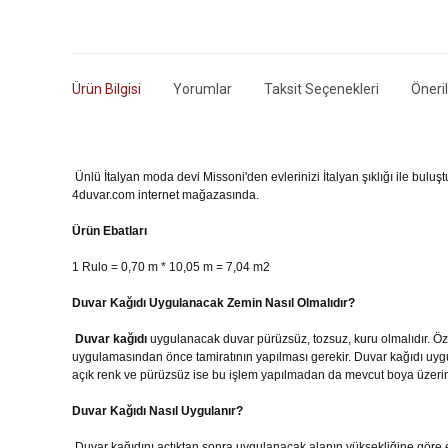
Ürün Bilgisi
Yorumlar
Taksit Seçenekleri
Öneril
Ünlü İtalyan moda devi Missoni'den evlerinizi İtalyan şıklığı ile bulu
4duvar.com internet mağazasında.
Ürün Ebatları
1 Rulo = 0,70 m * 10,05 m = 7,04 m2
Duvar Kağıdı Uygulanacak Zemin Nasıl Olmalıdır?
Duvar kağıdı
uygulanacak duvar pürüzsüz, tozsuz, kuru olmalıdır. Özel
uygulamasından önce tamiratının yapılması gerekir. Duvar kağıdı u
açık renk ve pürüzsüz ise bu işlem yapılmadan da mevcut boya üzerin
Duvar Kağıdı Nasıl Uygulanır?
Duvar kağıdını açtıktan sonra uygulanacak alanın yüksekliğine göre