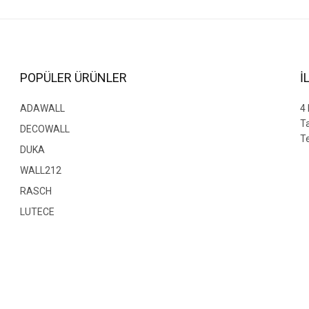
Yorum Yaz
POPÜLER ÜRÜNLER
İ
ADAWALL
4
T
DECOWALL
Te
DUKA
WALL212
RASCH
Gönder
LUTECE