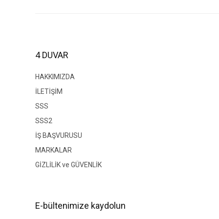
Ürün resmi kalitesiz, bozuk veya görüntülenemiyor.
Ürün açıklamasında eksik bilgiler bulunuyor.
Ürün bilgilerinde hatalar bulunuyor.
4 DUVAR
Ürün fiyatı diğer sitelerden daha pahalı.
Bu ürüne benzer farklı alternatifler olmalı.
HAKKIMIZDA
İLETİŞİM
SSS
SSS2
İŞ BAŞVURUSU
MARKALAR
GİZLİLİK ve GÜVENLİK
E-bültenimize kaydolun