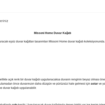
eriniz
Missoni Home Duvar Kağıdı
şturacak eşsiz duvar kağıtları tasarımları Missoni Home duvar kağıdı koleksiyonunda
likle açık renk bir duvar kağıdı uygulanacaksa duvarın renginin beyaz olması önerili
ygulamadan önce duvarınızın daha düzgün ve pürüzsüz hale gelmesi için
astar
ve ya
e duvar kağıdı uygulanabilir.
 ebatlarda
rulo
kesilir. Uygulanacak duvar kağıdında desen takibi var ise kesim işle