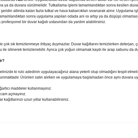
na ya da duvara sürülmelidir. Tutkallama işlemi tamamlandıktan sonra kesilen duvar 
idin altında kalan fazla tutkal ve hava kabarcıkları sıvanarak alınır. Uygulama işl
i tamamlandıktan sonra uygulama yapılan odada ani ısı artışı ya da düşüşü olmama
rofesyonel bir duvar kağıdı ustasından da yardım alabilirsiniz.
nle çok sık temizlenmeye ihtiyaç duymazlar. Duvar kağıtlarını temizlerken deterjan, ç
 ile silinerek temizlenebilir. Ayrıca çok yoğun olmamak kaydı ile arap sabunu da duva
ir?
zde ki rulo adedinin uygulayacağınız alana yeterli olup olmadığını tespit etmelisi
) bulunmaktadır. Ürünleri satın alırken ve uygulamaya başlamadan önce aynı duvara uy
ağartıcı maddeler kullanmayınız.
 cam açmayınız.
ağıtlarınızı uzun yıllar kullanabilirsiniz.
arda yetersiz gördüğünüz noktaları öneri formunu kullanarak tarafımıza iletebilir
Bu ürüne ilk yorumu siz yapın!