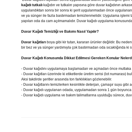
kağıdı tutkalı
kağıdın ve tutkalın yapısına göre duvar kağıdının arkası
uygulandıktan sonra bir sonra ki şerit uygulanmadan önce uygulanan şer
ve ya sünger ile fazla bastırmadan temizlenmelidir. Uygulama işlem
yapılan oda da cam açılmamalıdır. Duvar kağıdı uygulama konusunda p
Duvar Kağıdı Temizliği ve Bakımı Nasıl Yapılır?
Duvar kağıtları
boya gibi kir tutan, kararan ürünler değildir. Bu nede
bir bez ve ya sünger yardımıyla çok bastırmadan oda sıcaklığında ki su
Duvar Kağıdı Konusunda Dikkat Edilmesi Gereken Konular Nelerd
- Duvar kağıdını uygulamaya başlamadan ve açmadan önce mutlaka elini
- Duvar kağıtları üzerinde ki etiketlerde üretim serisi (lot numarası
Aksi takdirde şeritler arasında ton farklılıkları gözlenebilir.
- Duvar kağıtlarını temizlerken kesinlikle deterjan, çamaşır suyu gibi 
- Duvar kağıdı uygulanan odada, uygulamadan sonra 1 gün boyunca
- Duvar kağıdı uygulama ve bakım talimatlarına uyulduğu sürece, duvar k
Bu ürünün fiyat bilgisi, resim, ürün açıklamalarında ve diğer konul
Görüş ve önerileriniz için teşekkür ederiz.