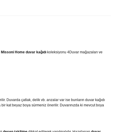
.
Missoni Home
duvar kağıdı
koleksiyonu
4Duvar mağazaları ve
r. Duvarda çatlak, delik vb. arızalar var ise bunların duvar kağıdı
 bir kat beyaz boya sürmeniz önerilir. Duvarınızda ki mevcut boya
mi
desen takibine
dikkat edilerek yapılmalıdır. Hazırlanan
duvar