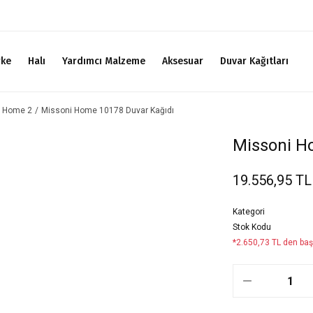
rke
Halı
Yardımcı Malzeme
Aksesuar
Duvar Kağıtları
i Home 2
Missoni Home 10178 Duvar Kağıdı
Missoni H
19.556,95 TL
Kategori
Stok Kodu
*2.650,73 TL den başl