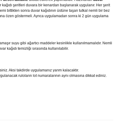
kağıdı şeritleri duvara bir kenardan başlanarak uygulanır. Her şerit
emi bittikten sonra duvar kağıdının üstüne taşan tutkal nemli bir bez
sına özen göstermeli. Ayrıca uygulamadan sonra ki 2 gün uygulama
amaşır suyu gibi ağartıcı maddeler kesinlikle kullanılmamalıdır. Nemli
r kağıdı temizliği sırasında kullanılabilir.
niz. Aksi takdirde uygulamanız yarım kalacaktır.
gulanacak ruloların lot numaralarının aynı olmasına dikkat ediniz.
siniz.