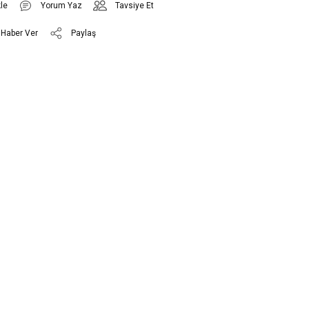
Yorum Yaz
Tavsiye Et
 Haber Ver
Paylaş