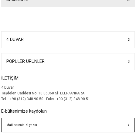
Bu ürünün fiyat bilgisi, resim, ürün açıklamalarında ve diğer konularda
yetersiz gördüğünüz noktaları öneri formunu kullanarak tarafımıza
iletebilirsiniz.
Görüş ve önerileriniz için teşekkür ederiz.
4 DUVAR
Ürün resmi kalitesiz, bozuk veya görüntülenemiyor.
Ürün açıklamasında eksik bilgiler bulunuyor.
Ürün bilgilerinde hatalar bulunuyor.
POPÜLER ÜRÜNLER
Ürün fiyatı diğer sitelerden daha pahalı.
İLETİŞİM
Bu ürüne benzer farklı alternatifler olmalı.
4 Duvar
Taşdelen Caddesi No: 10 06360 SİTELER/ANKARA
Tel. : +90 (312) 348 90 50 - Faks : +90 (312) 348 90 51
E-bültenimize kaydolun
Gönder