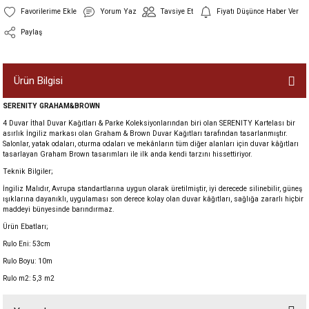
Yorum Yaz
Tavsiye Et
Fiyatı Düşünce Haber Ver
Paylaş
Ürün Bilgisi
SERENITY GRAHAM&BROWN
4 Duvar İthal Duvar Kağıtları & Parke Koleksiyonlarından biri olan SERENITY Kartelası bir
asırlık İngiliz markası olan Graham & Brown Duvar Kağıtları tarafından tasarlanmıştır.
Salonlar, yatak odaları, oturma odaları ve mekânların tüm diğer alanları için duvar kâğıtları
tasarlayan Graham Brown tasarımları ile ilk anda kendi tarzını hissettiriyor.
Teknik Bilgiler;
İngiliz Malıdır, Avrupa standartlarına uygun olarak üretilmiştir, iyi derecede silinebilir, güneş
ışıklarına dayanıklı, uygulaması son derece kolay olan duvar kâğıtları, sağlığa zararlı hiçbir
maddeyi bünyesinde barındırmaz.
Ürün Ebatları;
Rulo Eni: 53cm
Rulo Boyu: 10m
Rulo m2: 5,3 m2