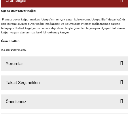
Ürün Bilgisi
Ugepa Bluff Duvar Kağıdı
Fransız duvar kağıdı markası Ugepa'nın en çok satan koleksiyonu; Ugepa Bluff duvar kağıdı
koleksiyonu 4Duvar duvar kağıdı mağazaları ve 4duvar.com internet mağazasında sizlerle
buluşuyor. Kaliteli kağıt yapısı ve sıra dışı desenleriyle görenleri büyüleyen Ugepa Bluff duvar
kağıdı yaşam alanlarınıza farklı bir dokunuş katıyor.
Ürün Ebatları
0,53m*10m=5,3m2
Yorumlar
Taksit Seçenekleri
Bu ürüne ilk yorumu siz yapın!
Önerileriniz
Yorum Yaz
Bu ürünün fiyat bilgisi, resim, ürün açıklamalarında ve diğer konularda
yetersiz gördüğünüz noktaları öneri formunu kullanarak tarafımıza
iletebilirsiniz.