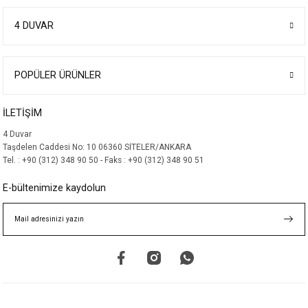
Görüş ve önerileriniz için teşekkür ederiz.
4 DUVAR
Ürün resmi kalitesiz, bozuk veya görüntülenemiyor.
Ürün açıklamasında eksik bilgiler bulunuyor.
Ürün bilgilerinde hatalar bulunuyor.
POPÜLER ÜRÜNLER
Ürün fiyatı diğer sitelerden daha pahalı.
İLETİŞİM
Bu ürüne benzer farklı alternatifler olmalı.
4 Duvar
Taşdelen Caddesi No: 10 06360 SİTELER/ANKARA
Tel. : +90 (312) 348 90 50 - Faks : +90 (312) 348 90 51
E-bültenimize kaydolun
Gönder