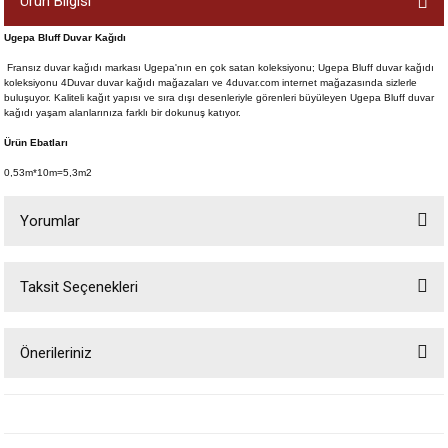
Ürün Bilgisi
Ugepa Bluff Duvar Kağıdı
Fransız duvar kağıdı markası Ugepa'nın en çok satan koleksiyonu; Ugepa Bluff duvar kağıdı
koleksiyonu 4Duvar duvar kağıdı mağazaları ve 4duvar.com internet mağazasında sizlerle
buluşuyor. Kaliteli kağıt yapısı ve sıra dışı desenleriyle görenleri büyüleyen Ugepa Bluff duvar
kağıdı yaşam alanlarınıza farklı bir dokunuş katıyor.
Ürün Ebatları
0,53m*10m=5,3m2
Yorumlar
Taksit Seçenekleri
Bu ürüne ilk yorumu siz yapın!
Önerileriniz
Yorum Yaz
Bu ürünün fiyat bilgisi, resim, ürün açıklamalarında ve diğer konularda
yetersiz gördüğünüz noktaları öneri formunu kullanarak tarafımıza
iletebilirsiniz.