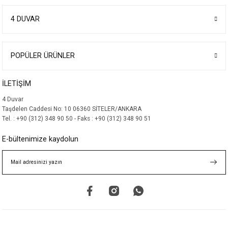
Görüş ve önerileriniz için teşekkür ederiz.
4 DUVAR
Ürün resmi kalitesiz, bozuk veya görüntülenemiyor.
Ürün açıklamasında eksik bilgiler bulunuyor.
Ürün bilgilerinde hatalar bulunuyor.
POPÜLER ÜRÜNLER
Ürün fiyatı diğer sitelerden daha pahalı.
İLETİŞİM
Bu ürüne benzer farklı alternatifler olmalı.
4 Duvar
Taşdelen Caddesi No: 10 06360 SİTELER/ANKARA
Tel. : +90 (312) 348 90 50 - Faks : +90 (312) 348 90 51
E-bültenimize kaydolun
Gönder