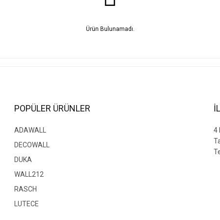
Ürün Bulunamadı.
POPÜLER ÜRÜNLER
İ
ADAWALL
4
T
DECOWALL
Te
DUKA
WALL212
RASCH
LUTECE