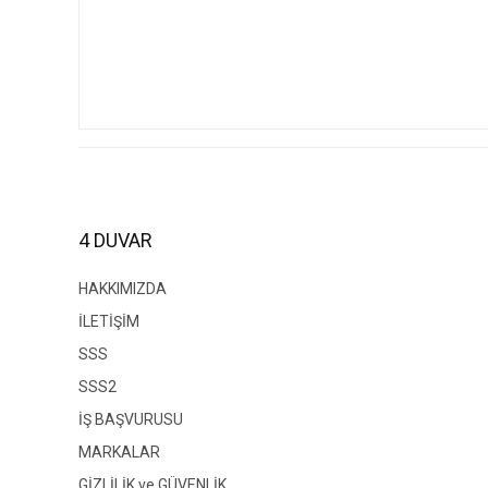
4 DUVAR
HAKKIMIZDA
İLETİŞİM
SSS
SSS2
İŞ BAŞVURUSU
MARKALAR
GİZLİLİK ve GÜVENLİK