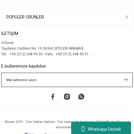
POPÜLER ÜRÜNLER
İLETİŞİM
4 Duvar
Taşdelen Caddesi No: 10 06360 SİTELER/ANKARA
Tel. : +90 (312) 348 90 50 - Faks : +90 (312) 348 90 51
E-bültenimize kaydolun
4Duvar 2019 - Tüm Hakları Saklıdır. Tüm kredi kartı bilgileriniz 256bit SSL Sertifikası ile
korunmaktadır.
Whatsapp Destek