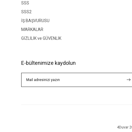
SSS
SSS2
İŞ BAŞVURUSU
MARKALAR
GİZLİLİK ve GÜVENLİK
E-bültenimize kaydolun
4Duvar 20