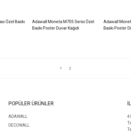
sı Özel Baskı
Adawall Moneta M705 Serisi Özel
Adawall Monet
Baskı Poster Duvar Kağıdı
Baskı Poster D
1
2
POPÜLER ÜRÜNLER
İ
ADAWALL
4
T
DECOWALL
Te