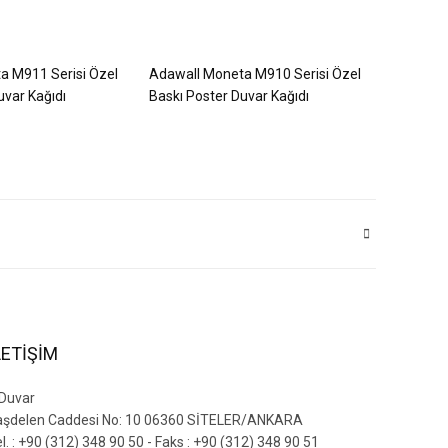
a M911 Serisi Özel
Adawall Moneta M910 Serisi Özel
uvar Kağıdı
Baskı Poster Duvar Kağıdı
LETİŞİM
 Duvar
aşdelen Caddesi No: 10 06360 SİTELER/ANKARA
l. : +90 (312) 348 90 50 - Faks : +90 (312) 348 90 51